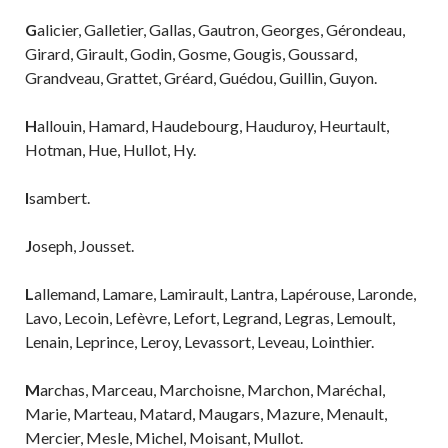
G
alicier, Galletier, Gallas, Gautron, Georges, Gérondeau,
Girard, Girault, Godin, Gosme, Gougis, Goussard,
Grandveau, Grattet, Gréard, Guédou, Guillin, Guyon.
H
allouin, Hamard, Haudebourg, Hauduroy, Heurtault,
Hotman, Hue, Hullot, Hy.
I
sambert.
J
oseph, Jousset.
L
allemand, Lamare, Lamirault, Lantra, Lapérouse, Laronde,
Lavo, Lecoin, Lefèvre, Lefort, Legrand, Legras, Lemoult,
Lenain, Leprince, Leroy, Levassort, Leveau, Lointhier.
M
archas, Marceau, Marchoisne, Marchon, Maréchal,
Marie, Marteau, Matard, Maugars, Mazure, Menault,
Mercier, Mesle, Michel, Moisant, Mullot.