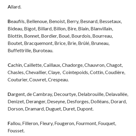
b
er
l
g
A
llard.
o
er
B
eaufils, Bellenoue, Benoist, Berry, Besnard, Bessetaux,
o
Bideau, Bigot, Billard, Billon, Bire, Blain, Blanvillain,
k
Blottin, Bonnet, Bordier, Boué, Bourdois, Bourreau,
Boutet, Bracquemont, Brice, Brie, Brûlé, Bruneau,
Buffettrille, Buroteau.
C
achin, Caillette, Caillaux, Chadorge, Chauvron, Chagot,
Chasles, Chevallier, Claye, Cointepoids, Cottin, Coudière,
Couturier, Couvret, Crespeau.
D
argent, de Cambray, Decourtye, Delabrouille, Delavallée,
Denizet, Deranger, Deseyne, Desforges, Dolléans, Dorard,
Dorson, Dramard, Duguet, Duret, Dupont.
F
allou, Filleron, Fleury, Fougeron, Fourmont, Fouquet,
Fousset.