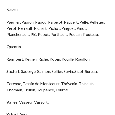
N
eveu.
P
agnier, Papion, Papou, Paragot, Pauvert, Pellé, Pelletier,
Perot, Perrault, Pichart, Pichot, Pinguet, Pinot,
Planchenault, Plé, Popot, Porthault, Poulain, Pouteau.
Q
uentin.
R
aimbert, Régien, Riché, Robin, Rouillé, Rouillon.
S
acfert, Sadorge, Salmon, Sellier, Sevin, Sicot, Sureau.
T
arenne,
T
assin de Montcourt, Thévenin, Thirouin,
Thomain, Trillon, Toupance, Tourne.
V
allée, Vasseur, Vassort.
Y
chart, Yvon.