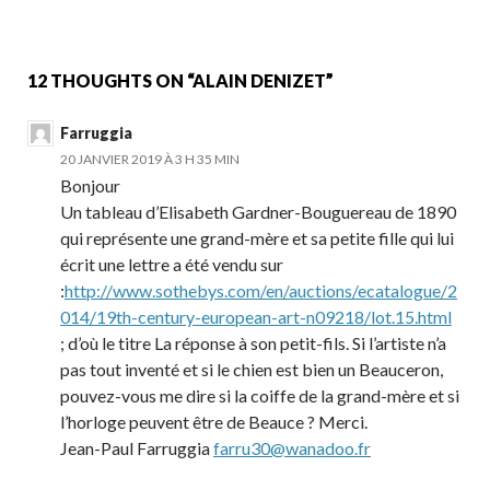
ac
w
m
ar
e
itt
ai
ta
b
er
l
g
12 THOUGHTS ON “ALAIN DENIZET”
o
er
Farruggia
o
20 JANVIER 2019 À 3 H 35 MIN
k
Bonjour
Un tableau d’Elisabeth Gardner-Bouguereau de 1890
qui représente une grand-mère et sa petite fille qui lui
écrit une lettre a été vendu sur
:
http://www.sothebys.com/en/auctions/ecatalogue/2
014/19th-century-european-art-n09218/lot.15.html
; d’où le titre La réponse à son petit-fils. Si l’artiste n’a
pas tout inventé et si le chien est bien un Beauceron,
pouvez-vous me dire si la coiffe de la grand-mère et si
l’horloge peuvent être de Beauce ? Merci.
Jean-Paul Farruggia
farru30@wanadoo.fr