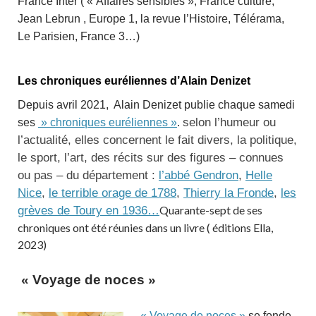
France Inter ( « Affaires sensibles », France culture,
Jean Lebrun , Europe 1, la revue l’Histoire, Télérama,
Le Parisien, France 3…)
Les chroniques euréliennes d’Alain Denizet
Depuis avril 2021, Alain Denizet publie chaque samedi
selon l’humeur ou
ses
» chroniques euréliennes »
.
l’actualité, elles concernent le fait divers, la politique,
le sport, l’art, des récits sur des figures – connues
ou pas – du département :
l’abbé Gendron
,
Helle
Nice
,
le terrible orage de 1788
,
Thierry la Fronde
,
les
grèves de Toury en 1936…
Quarante-sept de ses
chroniques ont été réunies dans un livre ( éditions Ella,
2023)
« Voyage de noces »
« Voyage de noces »
se fonde