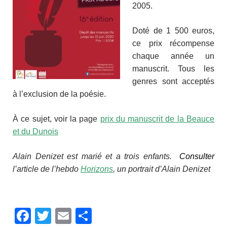
2005.
Doté de 1 500 euros,
ce prix récompense
chaque année un
manuscrit. Tous les
genres sont acceptés
à l’exclusion de la poésie.
À ce sujet, voir la
page
prix du manuscrit de la Beauce
et du Dunois
Alain Denizet est marié et a trois enfants.
Consulter
l’article de l’hebdo
Horizons
, un portrait d’Alain Denizet
F
T
E
P