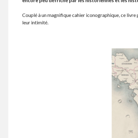
encore peu défriché par les historiennes et les hist
Couplé à un magnifique cahier iconographique, ce livre p
leur intimité.