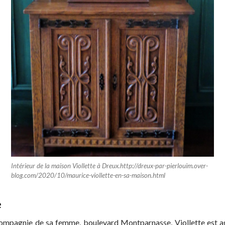
Intérieur de la maison Viollette à Dreux.http://dreux-par-pierlouim.over-
blog.com/2020/10/maurice-viollette-en-sa-maison.html
e
compagnie de sa femme, boulevard Montparnasse, Viollette est agr