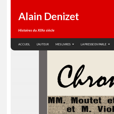
Alain Denizet
Histoires du XIXe siècle
SKIP TO CONTENT
Search
ACCUEIL
L’AUTEUR
MES LIVRES
LA PRESSE EN PARLE