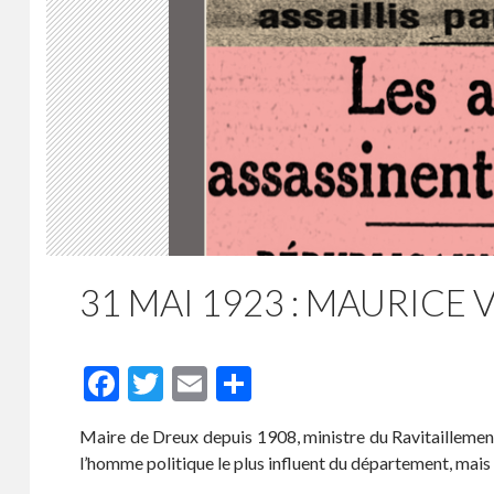
31 MAI 1923 : MAURICE 
F
T
E
P
ac
w
m
ar
Maire de Dreux depuis 1908, ministre du Ravitaillemen
e
itt
ai
ta
l’homme politique le plus influent du département, mais a
b
er
l
g