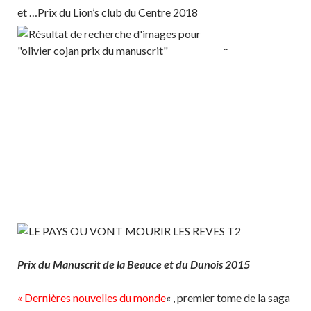
o
er
et …Prix du Lion’s
club du Centre 2018
o
..
k
Prix du Manuscrit de la Beauce et du Dunois 2015
« Dernières nouvelles du monde
« , premier tome de la saga