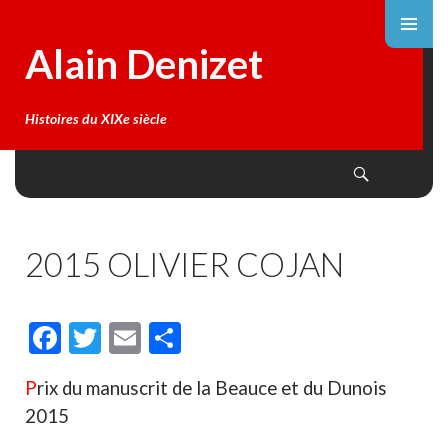
Alain Denizet
Histoires du XIXe siècle
Search
SKIP
TO
CONTENT
2015 OLIVIER COJAN
F
T
E
P
ac
w
m
ar
P
rix du manuscrit de la Beauce et du Dunois
e
itt
ai
ta
2015
b
er
l
g