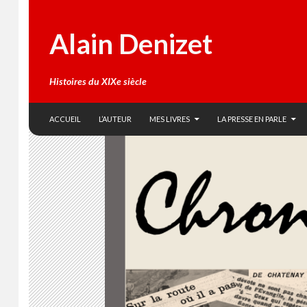
Alain Denizet
Histoires du XIXe siècle
SKIP TO CONTENT
Search
ACCUEIL
L’AUTEUR
MES LIVRES
LA PRESSE EN PARLE