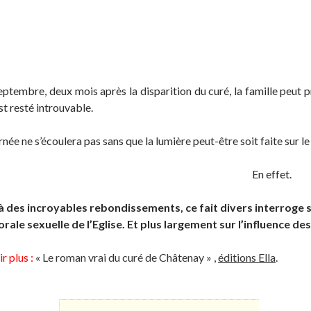
eptembre, deux mois après la disparition du curé, la famille peut 
st resté introuvable.
urnée ne s’écoulera pas sans que la lumière peut-être soit faite sur 
En effet.
 des incroyables rebondissements, ce fait divers interroge su
orale sexuelle de l’Eglise. Et plus largement sur l’influence d
r plus :
« Le roman vrai du curé de Châtenay » ,
éditions Ella
.