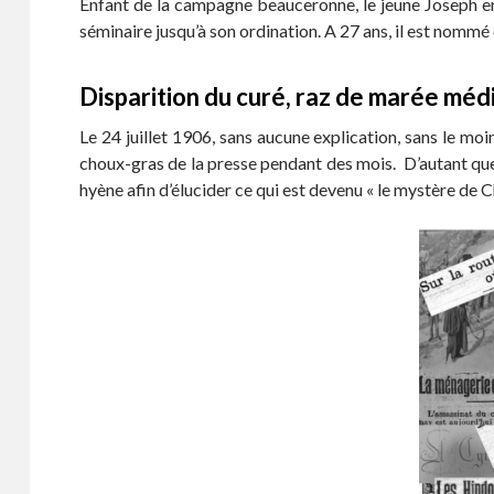
Enfant de la campagne beauceronne, le jeune Joseph entr
o
er
séminaire jusqu’à son ordination. A 27 ans, il est nommé
o
k
Disparition du curé, raz de marée méd
Le 24 juillet 1906, sans aucune explication, sans le moind
choux-gras de la presse pendant des mois. D’autant que f
hyène afin d’élucider ce qui est devenu « le mystère de 