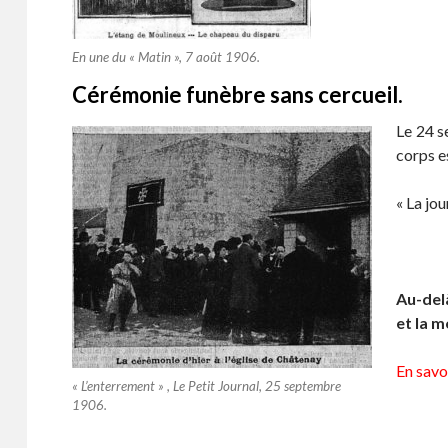
En une du « Matin », 7 août 1906.
Cérémonie funèbre sans cercueil.
Le 24 s
corps e
« La jo
Au-delà
et la m
En savoi
« L’enterrement » , Le Petit Journal, 25 septembre
1906.