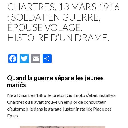
CHARTRES, 13 MARS 1916
: SOLDAT EN GUERRE,
ÉPOUSE VOLAGE.
HISTOIRE D’UN DRAME.
F
T
E
P
ac
w
m
ar
e
itt
ai
ta
Quand la guerre sépare les jeunes
b
er
l
g
mariés
o
er
Né à Dinart en 1886, le breton Guilmoto s’était installé à
o
Chartres où il avait trouvé un emploi de conducteur
d’automobile dans le garage Juster, installée Place des
k
Epars.