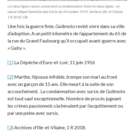
Les deux lignes rayées concernent sa condamnation. Entre les deux lignes, un
rajout indique l’amnistie due à la loi du 24 octobre 1919. Archives Ille-et-Vilaine.
1 R 2018. DR.
Une fois la guerre finie, Guilmoto revint vivre dans sa ville
d’adoption. A un petit kilomètre de l’appartement du 65 de
la rue du Grand Faubourg qu’il occupait avant-guerre avec
« Gaby ».
[1]
La Dépêche d’Eure-et-Loir, 11 juin 1916
[2]
Marthe, l’épouse infidèle, trompe son mari au front
avec un garçon de 15 ans. Elle meurt à la suite de son
accouchement. La condamnation avec sursis de Guilmoto
est tout sauf exceptionnelle. Nombre de procès jugeant
les crimes passionnels s’achevaient par l’acquittement ou
par une peine avec sursis.
[3]
Archives d’Ille-et-Vilaine, 1 R 2018.