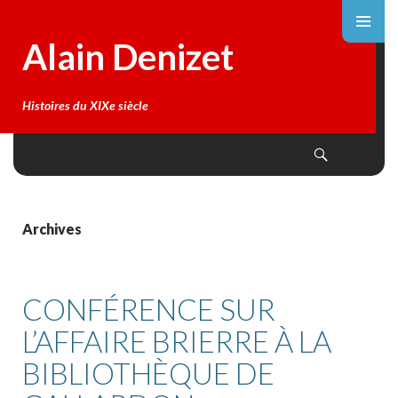
Alain Denizet
Histoires du XIXe siècle
Search
SKIP
TO
CONTENT
Archives
CONFÉRENCE SUR
L’AFFAIRE BRIERRE À LA
BIBLIOTHÈQUE DE