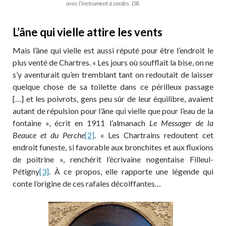
avec l’instrument à cordes. DR.
L’âne qui vielle attire les vents
Mais l’âne qui vielle est aussi réputé pour être l’endroit le
plus venté de Chartres. « Les jours où soufflait la bise, on ne
s’y aventurait qu’en tremblant tant on redoutait de laisser
quelque chose de sa toilette dans ce périlleux passage
[…] et les poivrots, gens peu sûr de leur équilibre, avaient
autant de répulsion pour l’âne qui vielle que pour l’eau de la
fontaine », écrit en 1911 l’almanach
Le Messager de la
Beauce et du Perche
[2]
. « Les Chartrains redoutent cet
endroit funeste, si favorable aux bronchites et aux fluxions
de poitrine », renchérit l’écrivaine nogentaise Filleul-
Pétigny
[3]
. À ce propos, elle rapporte une légende qui
conte l’origine de ces rafales décoiffantes…