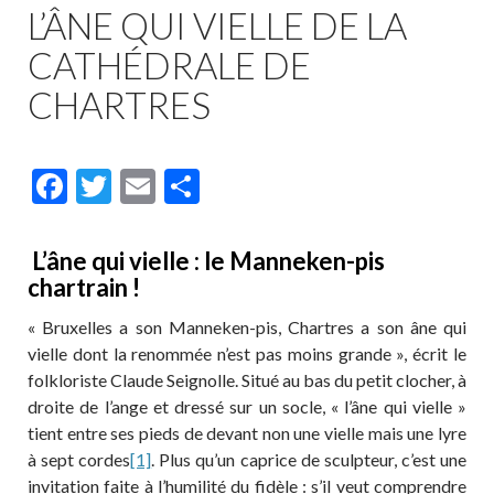
L’ÂNE QUI VIELLE DE LA
CATHÉDRALE DE
CHARTRES
F
T
E
P
ac
w
m
ar
e
itt
ai
ta
L’âne qui vielle : le Manneken-pis
b
er
l
g
chartrain !
o
er
« Bruxelles a son Manneken-pis, Chartres a son âne qui
o
vielle dont la renommée n’est pas moins grande », écrit le
folkloriste Claude Seignolle. Situé au bas du petit clocher, à
k
droite de l’ange et dressé sur un socle, « l’âne qui vielle »
tient entre ses pieds de devant non une vielle mais une lyre
à sept cordes
[1]
. Plus qu’un caprice de sculpteur, c’est une
invitation faite à l’humilité du fidèle : s’il veut comprendre