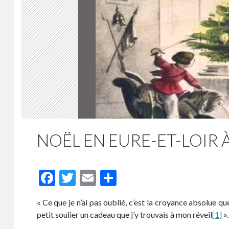
NOËL EN EURE-ET-LOIR 
F
T
E
P
ac
w
m
ar
« Ce que je n’ai pas oublié, c’est la croyance absolue q
e
itt
ai
ta
petit soulier un cadeau que j’y trouvais à mon réveil
[1]
».
b
er
l
g