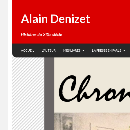
Alain Denizet
Histoires du XIXe siècle
SKIP TO CONTENT
Search
ACCUEIL
L’AUTEUR
MES LIVRES
LA PRESSE EN PARLE