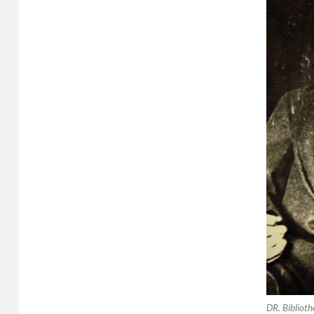
o
er
o
k
DR. Biblioth