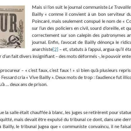
Mais si l’on suit le journal communiste
Le Travaill
Bailly « comme il convient à un bon serviteur du 
Poincaré, mais seulement conspué le nom de « Cool
sur l’un des policiers en civil, sourd d’oreille, e
correctement sur son calepin des patronymes améri
journal. Enfin, l’avocat de Bailly dénonça le ridi
anarchiste
[2]
– et, statuts à l’appui, argua qu’il
ir d’un fait divers insignifiant – des mots déformés -, le pouvoir ente
rocureur – « c’est faux, c’est faux ! » si bien qu’à plusieurs repris
Fessard cria « Vive Bailly ». Deux mots de trop : l’audience fut
illic
qu’à … deux ans de prison.
e la salle était chauffée à blanc, les juges se retirèrent pour statue
cquitté, mais devait être expulsé du tribunal ce dont, dans une dern
 Bailly, le tribunal jugea que « communiste convaincu, il ne faisa