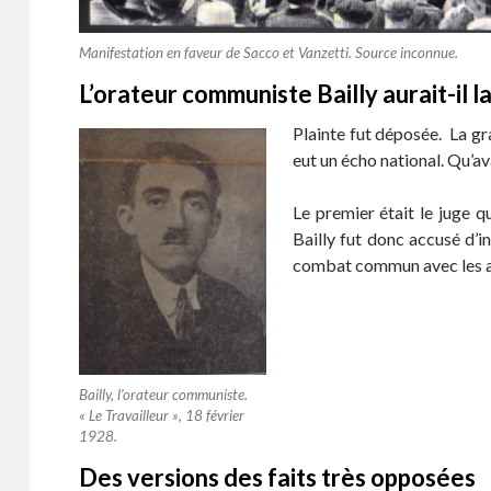
Manifestation en faveur de Sacco et Vanzetti. Source inconnue.
L’orateur communiste Bailly aurait-il 
Plainte fut déposée. La gra
eut un écho national. Qu’av
Le premier était le juge q
Bailly fut donc accusé d’i
combat commun avec les anar
Bailly, l’orateur communiste.
«
Le Travailleur »
, 18 février
1928.
Des versions des faits très opposées