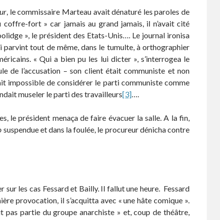
eur
, le commissaire Marteau avait dénaturé les paroles de
coffre-fort » car jamais au grand jamais, il n’avait cité
idge », le président des Etats-Unis…. Le journal ironisa
t qui parvint tout de même, dans le tumulte, à orthographier
cains. « Qui a bien pu les lui dicter », s’interrogea le
cule de l’accusation – son client était communiste et non
 était impossible de considérer le parti communiste comme
ndait museler le parti des travailleurs
[3]
….
es, le président menaça de faire évacuer la salle. A la fin,
o
suspendue et dans la foulée, le procureur dénicha contre
r sur les cas Fessard et Bailly. Il fallut une heure. Fessard
ière provocation, il s’acquitta avec « une hâte comique ».
it pas partie du groupe anarchiste » et, coup de théâtre,