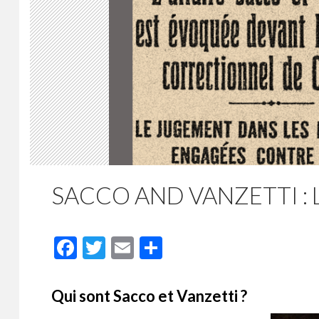
SACCO AND VANZETTI :
F
T
E
P
ac
w
m
ar
e
itt
ai
ta
Qui sont Sacco et Vanzetti ?
b
er
l
g