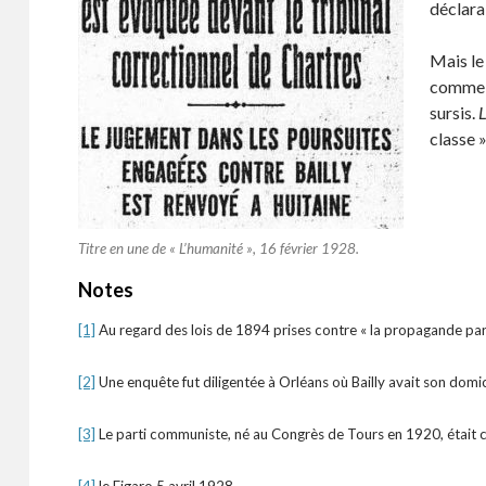
déclara
Mais le
comme i
sursis.
classe »
Titre en une de «
L’humanité »
, 16 février 1928.
Notes
[1]
Au regard des lois de 1894 prises contre « la propagande par l
[2]
Une enquête fut diligentée à Orléans où Bailly avait son domic
[3]
Le parti communiste, né au Congrès de Tours en 1920, était cla
[4]
le Figaro 5 avril 1928.