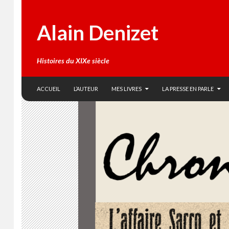
Alain Denizet
Histoires du XIXe siècle
SKIP TO CONTENT
Search
ACCUEIL
L’AUTEUR
MES LIVRES
LA PRESSE EN PARLE