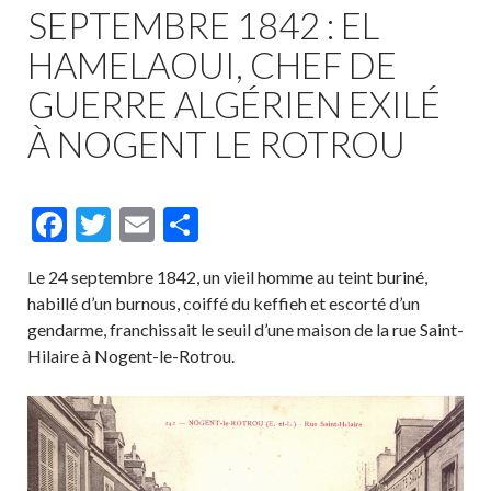
SEPTEMBRE 1842 : EL
HAMELAOUI, CHEF DE
GUERRE ALGÉRIEN EXILÉ
À NOGENT LE ROTROU
F
T
E
P
ac
w
m
ar
Le 24 septembre 1842, un vieil homme au teint buriné,
e
itt
ai
ta
habillé d’un burnous, coiffé du keffieh et escorté d’un
b
er
l
g
gendarme, franchissait le seuil d’une maison de la rue Saint-
o
er
Hilaire à Nogent-le-Rotrou.
o
k