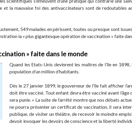
des scientifiques s’émeuvent d’une pratique qui contrarie une sain
ance et la mauvaise foi des antivaccinateurs sont de redoutables a
justement, 549 malades en périssent, toutes ou presque sont issues 
monstration la « plus gigantesque opération de vaccination » faite d
ccination » faite dans le monde
Quand les Etats-Unis devinrent les maîtres de l’île en 1898,
population d’un million d’habitants.
Dès le 27 janvier 1899, le gouverneur de l’île fait afficher l’a
doit être vacciné. Tout enfant devra être vacciné avant l’âg
sera punie. » La suite de l’arrêté montre que nos débats actue
ne pourra présenter un certificat de vaccination, il sera int
publique, de visiter un théâtre, de recevoir le moindre emploi
devoir invoquer les devoirs de conscience et la liberté individ