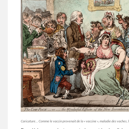
Caricature… Comme le vaccin provenait de la « vaccine », maladie des vaches, 