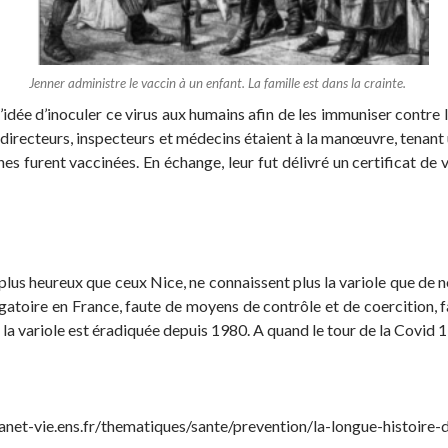
Jenner administre le vaccin à un enfant. La famille est dans la crainte.
l’idée d’inoculer ce virus aux humains afin de les immuniser contre 
, directeurs, inspecteurs et médecins étaient à la manœuvre, tenan
es furent vaccinées. En échange, leur fut délivré un certificat de
 plus heureux que ceux Nice, ne connaissent plus la variole que de n
gatoire en France, faute de moyens de contrôle et de coercition, f
la variole est éradiquée depuis 1980. A quand le tour de la Covid 1
lanet-vie.ens.fr/thematiques/sante/prevention/la-longue-histoire-