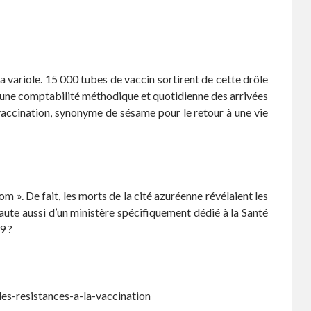
la variole. 15 000 tubes de vaccin sortirent de cette drôle
t une comptabilité méthodique et quotidienne des arrivées
 vaccination, synonyme de sésame pour le retour à une vie
om ». De fait, les morts de la cité azuréenne révélaient les
aute aussi d’un ministère spécifiquement dédié à la Santé
9 ?
des-resistances-a-la-vaccination