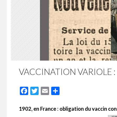
VACCINATION VARIOLE :
F
T
E
P
ac
w
m
ar
e
itt
ai
ta
1902, en France : obligation du vaccin con
b
er
l
g