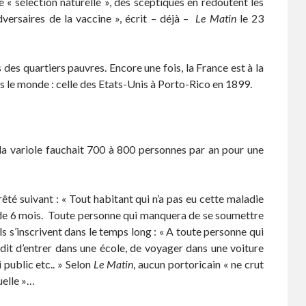
e « sélection naturelle », des sceptiques en redoutent les
dversaires de la vaccine », écrit – déjà –
Le Matin
le 23
des quartiers pauvres. Encore une fois, la France est à la
ans le monde : celle des Etats-Unis à Porto-Rico en 1899.
 la variole fauchait 700 à 800 personnes par an pour une
rrêté suivant : « Tout habitant qui n’a pas eu cette maladie
e de 6 mois. Toute personne qui manquera de se soumettre
ls s’inscrivent dans le temps long : « A toute personne qui
erdit d’entrer dans une école, de voyager dans une voiture
 public etc.. » Selon
Le Matin
, aucun portoricain « ne crut
uelle »…