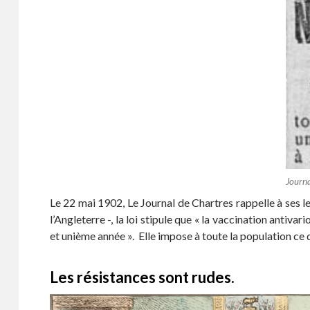
o
er
o
k
Journa
Le 22 mai 1902, Le Journal de Chartres rappelle à ses le
l’Angleterre -, la loi stipule que « la vaccination antiva
et unième année ». Elle impose à toute la population ce q
Les résistances sont rudes.