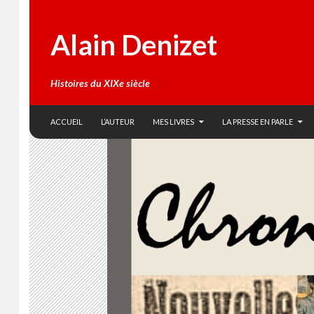
Alain Denizet
Histoires du XIXe siècle
SKIP TO CONTENT
Search
ACCUEIL
L’AUTEUR
MES LIVRES
LA PRESSE EN PARLE