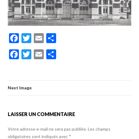
F
T
E
P
ac
w
m
ar
F
T
E
P
e
itt
ai
ta
ac
w
m
ar
b
er
l
g
e
itt
ai
ta
o
er
b
er
l
g
o
Next Image
o
er
k
o
k
LAISSER UN COMMENTAIRE
Votre adresse e-mail ne sera pas publiée.
Les champs
obligatoires sont indiqués avec
*