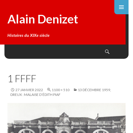
Alain Denizet
Histoires du XIXe siècle
Search
SKIP
TO
CONTENT
1 FFFF
27 JANVIER 2022
1100 × 510
13 DÉCEMBRE 1959,
DREUX : MALAISE D’ÉDITH PIAF