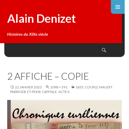
Alain Denizet
Histoires du XIXe siècle
Search
SKIP
TO
CONTENT
2 AFFICHE – COPIE
22 JANVIER 2023
1098 × 591
1835, COUPLE MAUDIT :
PARRICIDE ET PEINE CAPITALE. ACTE II.