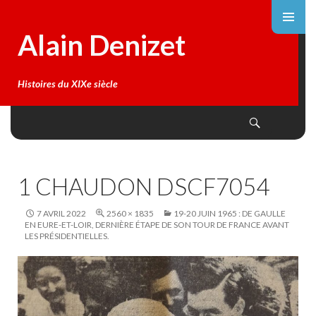
Alain Denizet
Histoires du XIXe siècle
Search
SKIP
TO
CONTENT
1 CHAUDON DSCF7054
7 AVRIL 2022
2560 × 1835
19-20 JUIN 1965 : DE GAULLE
EN EURE-ET-LOIR, DERNIÈRE ÉTAPE DE SON TOUR DE FRANCE AVANT
LES PRÉSIDENTIELLES.