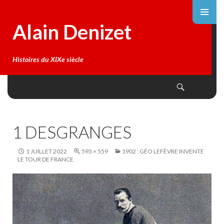
Alain Denizet
Histoires du XIXe siècle
Search
SKIP
TO
CONTENT
1 DESGRANGES
1 JUILLET 2022
593 × 559
1902 : GÉO LEFÈVRE INVENTE
LE TOUR DE FRANCE