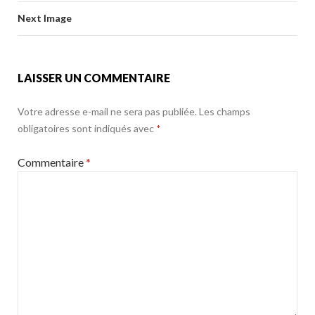
b
er
l
g
o
Next Image
o
er
k
o
k
LAISSER UN COMMENTAIRE
Votre adresse e-mail ne sera pas publiée.
Les champs
obligatoires sont indiqués avec
*
Commentaire
*