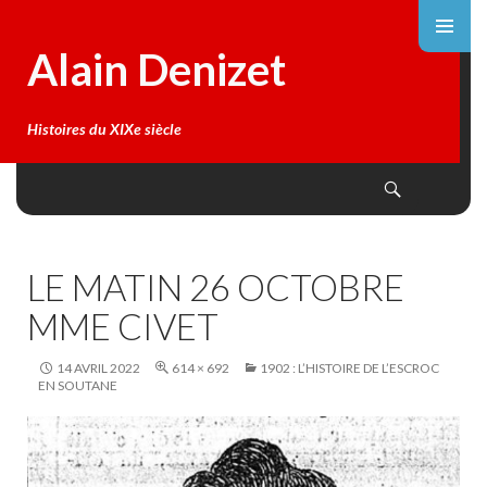
Alain Denizet
Histoires du XIXe siècle
Search
SKIP
TO
CONTENT
LE MATIN 26 OCTOBRE
MME CIVET
14 AVRIL 2022
614 × 692
1902 : L’HISTOIRE DE L’ESCROC
EN SOUTANE