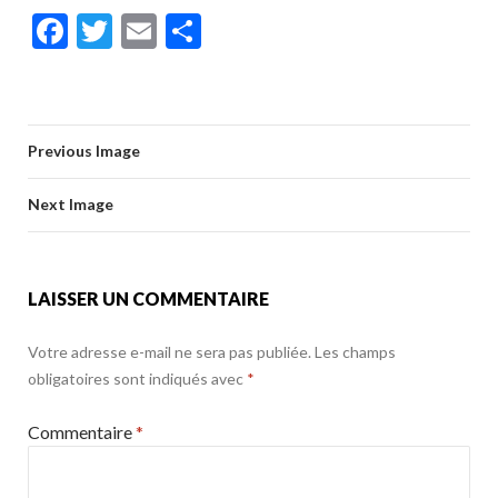
ac
w
m
ar
F
T
E
P
e
itt
ai
ta
ac
w
m
ar
b
er
l
g
e
itt
ai
ta
o
er
b
er
l
g
o
Previous Image
o
er
k
o
Next Image
k
LAISSER UN COMMENTAIRE
Votre adresse e-mail ne sera pas publiée.
Les champs
obligatoires sont indiqués avec
*
Commentaire
*