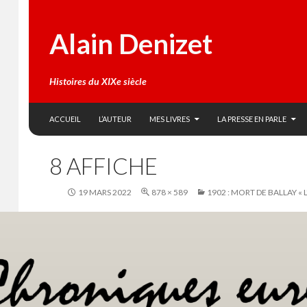
Alain Denizet
Histoires du XIXe siècle
SKIP TO CONTENT
Search
ACCUEIL
L’AUTEUR
MES LIVRES
LA PRESSE EN PARLE
8 AFFICHE
19 MARS 2022
878 × 589
1902 : MORT DE BALLAY «