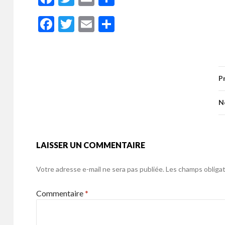
ac
w
m
ar
F
T
E
P
e
itt
ai
ta
ac
w
m
ar
b
er
l
g
e
itt
ai
ta
o
er
b
er
l
g
o
P
o
er
k
o
N
k
LAISSER UN COMMENTAIRE
Votre adresse e-mail ne sera pas publiée.
Les champs obligat
Commentaire
*