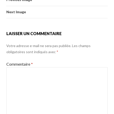
o
er
k
o
Next Image
k
LAISSER UN COMMENTAIRE
Votre adresse e-mail ne sera pas publiée.
Les champs
obligatoires sont indiqués avec
*
Commentaire
*