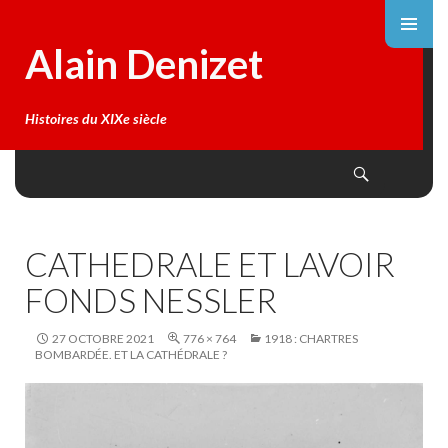
Alain Denizet
Histoires du XIXe siècle
Search
SKIP
TO
CONTENT
CATHEDRALE ET LAVOIR
FONDS NESSLER
27 OCTOBRE 2021
776 × 764
1918 : CHARTRES
BOMBARDÉE. ET LA CATHÉDRALE ?