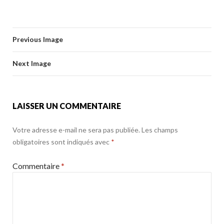
ac
w
m
ar
b
er
l
g
e
itt
ai
ta
o
er
b
er
l
g
o
Previous Image
o
er
k
o
Next Image
k
LAISSER UN COMMENTAIRE
Votre adresse e-mail ne sera pas publiée.
Les champs
obligatoires sont indiqués avec
*
Commentaire
*