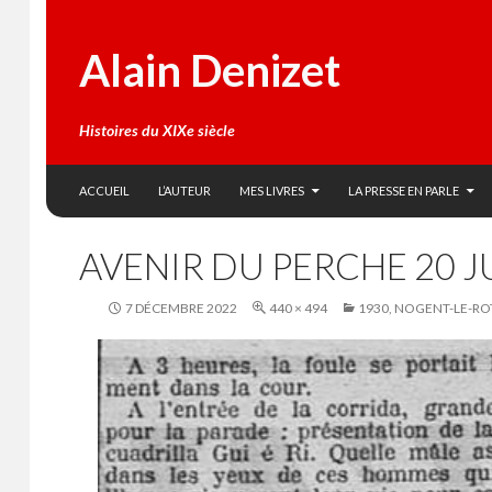
Alain Denizet
Histoires du XIXe siècle
SKIP TO CONTENT
Search
ACCUEIL
L’AUTEUR
MES LIVRES
LA PRESSE EN PARLE
AVENIR DU PERCHE 20 J
7 DÉCEMBRE 2022
440 × 494
1930, NOGENT-LE-RO