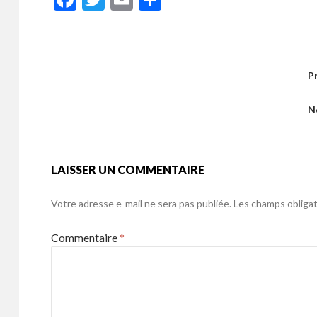
e
itt
ai
ta
ac
w
m
ar
b
er
l
g
e
itt
ai
ta
o
er
b
er
l
g
o
P
o
er
k
o
N
k
LAISSER UN COMMENTAIRE
Votre adresse e-mail ne sera pas publiée.
Les champs obligat
Commentaire
*