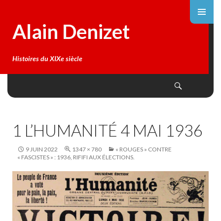
Alain Denizet
Histoires du XIXe siècle
Search
SKIP
TO
CONTENT
1 L’HUMANITÉ 4 MAI 1936
9 JUIN 2022
1347 × 780
« ROUGES » CONTRE
« FASCISTES » : 1936, RIFIFI AUX ÉLECTIONS.