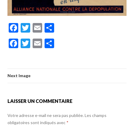
F
T
E
P
ac
w
m
ar
F
T
E
P
e
itt
ai
ta
ac
w
m
ar
b
er
l
g
e
itt
ai
ta
o
er
b
er
l
g
o
Next Image
o
er
k
o
k
LAISSER UN COMMENTAIRE
Votre adresse e-mail ne sera pas publiée.
Les champs
obligatoires sont indiqués avec
*