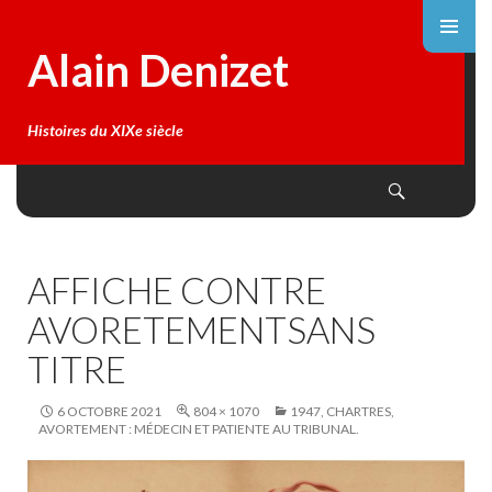
Alain Denizet
Histoires du XIXe siècle
Search
SKIP
TO
CONTENT
AFFICHE CONTRE
AVORETEMENTSANS
TITRE
6 OCTOBRE 2021
804 × 1070
1947, CHARTRES,
AVORTEMENT : MÉDECIN ET PATIENTE AU TRIBUNAL.