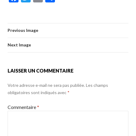
e
itt
ai
ta
ac
w
m
ar
b
er
l
g
e
itt
ai
ta
o
er
b
er
l
g
o
Previous Image
o
er
k
o
Next Image
k
LAISSER UN COMMENTAIRE
Votre adresse e-mail ne sera pas publiée.
Les champs
obligatoires sont indiqués avec
*
Commentaire
*