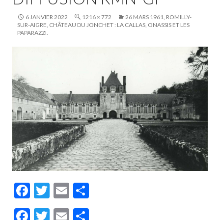
6 JANVIER 2022
1216 × 772
26 MARS 1961, ROMILLY-
SUR-AIGRE, CHÂTEAU DU JONCHET : LA CALLAS, ONASSIS ET LES
PAPARAZZI.
F
T
E
P
ac
w
m
ar
F
T
E
P