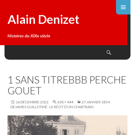
Alain Denizet
Histoires du XIXe siècle
Search
SKIP
TO
CONTENT
1 SANS TITREBBB PERCHE
GOUET
16 DÉCEMBRE 2022
658 × 444
27 JANVIER 1854.
DEJAMES GUILLOTINÉ : LE RÉCIT D’UN CHARTRAIN.