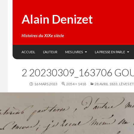
Alain Denizet
Histoires du XIXe siècle
SKIP TO CONTENT
Search
ACCUEIL
L’AUTEUR
MES LIVRES
LA PRESSE EN PARLE
2 20230309_163706 GO
16 MARS 2023
2054 × 1418
28 AVRIL 1833, LÈVES 