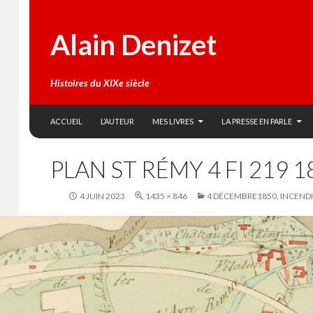
Alain Denizet
Histoires du XIXe siècle
SKIP TO CONTENT
Search
ACCUEIL
L’AUTEUR
MES LIVRES
LA PRESSE EN PARLE
PLAN ST RÉMY 4 FI 219 1
4 JUIN 2023
1435 × 846
4 DÉCEMBRE1850, INCENDI