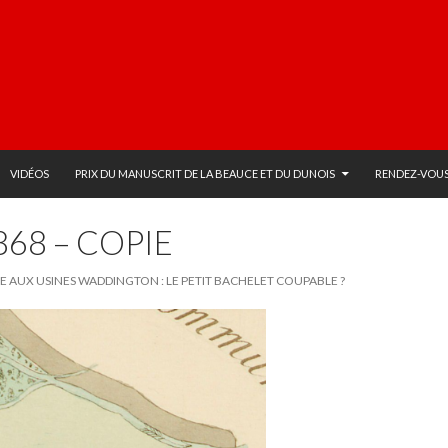
VIDÉOS
PRIX DU MANUSCRIT DE LA BEAUCE ET DU DUNOIS
RENDEZ-VOUS
868 – COPIE
E AUX USINES WADDINGTON : LE PETIT BACHELET COUPABLE ?