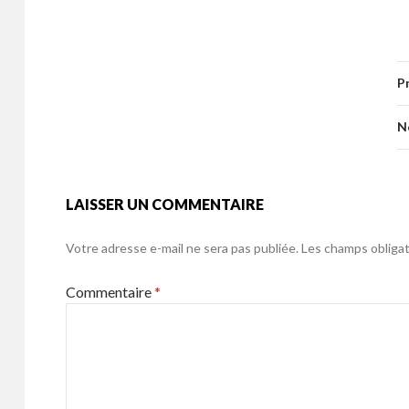
ac
w
m
ar
b
er
l
g
e
itt
ai
ta
o
er
b
er
l
g
o
P
o
er
k
o
N
k
LAISSER UN COMMENTAIRE
Votre adresse e-mail ne sera pas publiée.
Les champs obligat
Commentaire
*