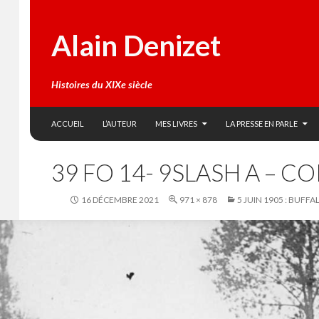
Alain Denizet
Histoires du XIXe siècle
SKIP TO CONTENT
Search
ACCUEIL
L’AUTEUR
MES LIVRES
LA PRESSE EN PARLE
39 FO 14- 9SLASH A – CO
16 DÉCEMBRE 2021
971 × 878
5 JUIN 1905 : BUFF