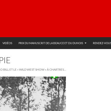
VIDÉOS
PRIX DU MANUSCRIT DE LA BEAUCE ET DU DUNOIS
RENDEZ-VOUS
PIE
ALO BILL ET LE « WILD WEST SHOW » À CHARTRES…