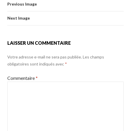
b
er
l
g
o
Previous Image
o
er
k
o
Next Image
k
LAISSER UN COMMENTAIRE
Votre adresse e-mail ne sera pas publiée.
Les champs
obligatoires sont indiqués avec
*
Commentaire
*