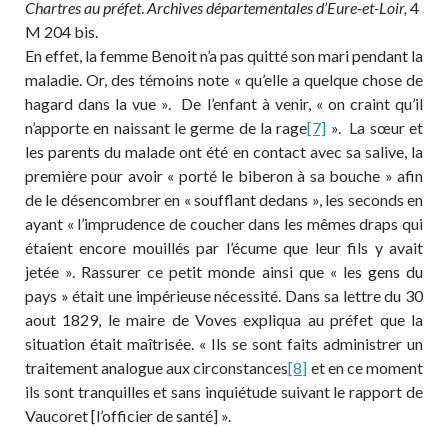
Chartres au préfet
.
Archives départementales d’Eure-et-Loir,
4
M 204 bis.
En effet, la femme Benoit n’a pas quitté son mari pendant la
maladie. Or, des témoins note « qu’elle a quelque chose de
hagard dans la vue ». De l’enfant à venir, « on craint qu’il
n’apporte en naissant le germe de la rage
[7]
». La sœur et
les parents du malade ont été en contact avec sa salive, la
première pour avoir « porté le biberon à sa bouche » afin
de le désencombrer en « soufflant dedans », les seconds en
ayant « l’imprudence de coucher dans les mêmes draps qui
étaient encore mouillés par l’écume que leur fils y avait
jetée ». Rassurer ce petit monde ainsi que « les gens du
pays » était une impérieuse nécessité. Dans sa lettre du 30
aout 1829, le maire de Voves expliqua au préfet que la
situation était maîtrisée. « Ils se sont faits administrer un
traitement analogue aux circonstances
[8]
et en ce moment
ils sont tranquilles et sans inquiétude suivant le rapport de
Vaucoret [l’officier de santé] ».