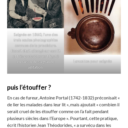
Saignée en 1860, l’une des
trois seules photographies
connues de la procédure.
Benoit était allongé sur son lit
et très probablement ligoté
Lancettes pour saignée
en raison de sa grande
agitation.
puis l’étouffer ?
En cas de fureur, Antoine Portal (1742-1832) préconisait «
de lier les malades dans leur lit », mais ajoutait « combien il
serait cruel de les étouffer comme on l’a fait pendant
plusieurs siècles dans l’Europe ». Pourtant, cette pratique,
écrit l’historien Jean Théodorides, « a survécu dans les