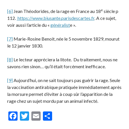
e
[6]
Jean Théodorides, de la rage en France au 18
siècle p
112.
https://www.biusante.parisdescartes.fr
. A ce sujet,
voir aussi l’article du «
généralist
e ».
[7]
Marie-Rosine Benoit, née le 5 novembre 1829, mourut
le 12 janvier 1830.
[8]
Le lecteur appréciera la litote. Du traitement, nous ne
savons rien sinon… qu’il était forcément inefficace.
[9]
Aujourd’hui, on ne sait toujours pas guérir la rage. Seule
la vaccination antirabique pratiquée immédiatement après
la morsure permet d’éviter à coup sûr l’apparition de la
rage chez un sujet mordu par un animal infecté.
F
T
E
P
ac
w
m
ar