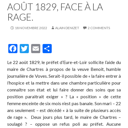
AOÛT 1829, FACE À LA
RAGE.
18 NOVEMBRE 2022
ALAIN DENIZET
2 COMMENTS
F
T
E
P
ac
w
m
ar
Le 22 août 1829, le préfet d’Eure-et-Loir sollicite l’aide du
e
itt
ai
ta
maire de Chartres à propos de la veuve Benoit, humble
b
er
l
g
journalière de Voves. Serait-il possible de « la faire entrer à
o
er
l’hospice et la mettre dans une chambre particulière pour
connaître son état et lui faire donner des soins que sa
o
position paraitrait exiger » ? La « position » de cette
k
femme enceinte de six mois n’est pas banale. Son mari – 22
ans seulement – est décédé « à la suite de plusieurs accès
de rage ». Deux jours plus tard, le maire de Chartres –
soulagé ? – oppose un refus poli au préfet. Aucune