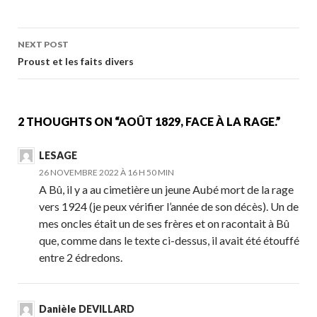
e
itt
ai
ta
b
er
l
g
Post
NEXT POST
o
er
navigation
Proust et les faits divers
o
k
2 THOUGHTS ON “AOÛT 1829, FACE À LA RAGE.”
LESAGE
26 NOVEMBRE 2022 À 16 H 50 MIN
A Bû, il y a au cimetière un jeune Aubé mort de la rage
vers 1924 (je peux vérifier l’année de son décès). Un de
mes oncles était un de ses frères et on racontait à Bû
que, comme dans le texte ci-dessus, il avait été étouffé
entre 2 édredons.
Danièle DEVILLARD