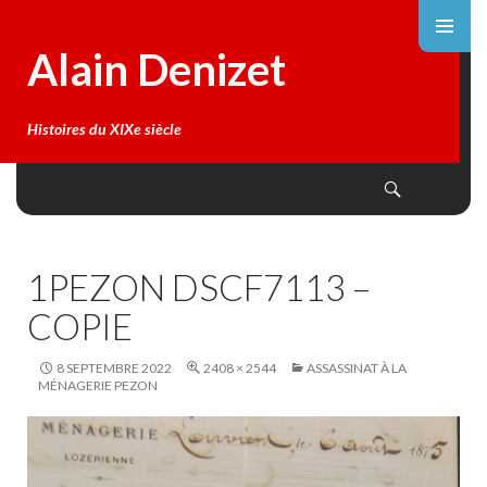
Alain Denizet
Histoires du XIXe siècle
Search
SKIP
TO
CONTENT
1PEZON DSCF7113 –
COPIE
8 SEPTEMBRE 2022
2408 × 2544
ASSASSINAT À LA
MÉNAGERIE PEZON