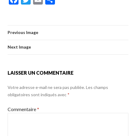
e
itt
ai
ta
ac
w
m
ar
b
er
l
g
e
itt
ai
ta
o
er
b
er
l
g
o
Previous Image
o
er
k
o
Next Image
k
LAISSER UN COMMENTAIRE
Votre adresse e-mail ne sera pas publiée.
Les champs
obligatoires sont indiqués avec
*
Commentaire
*