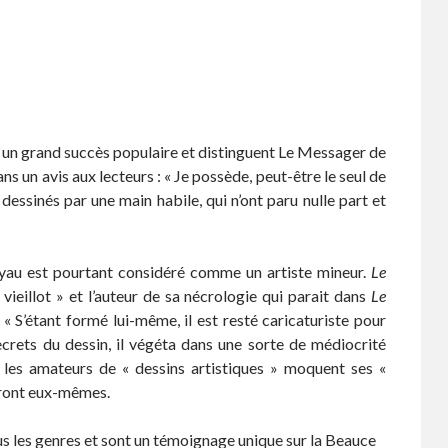
t un grand succès populaire et distinguent Le Messager de
ns un avis aux lecteurs : « Je possède, peut-être le seul de
essinés par une main habile, qui n’ont paru nulle part et
oyau est pourtant considéré comme un artiste mineur.
Le
vieillot » et l’auteur de sa nécrologie qui parait dans
Le
« S’étant formé lui-même, il est resté caricaturiste pour
ecrets du dessin, il végéta dans une sorte de médiocrité
ue les amateurs de « dessins artistiques » moquent ses «
ieront eux-mêmes.
us les genres et sont un témoignage unique sur la Beauce