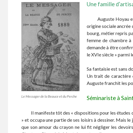
Une famille d’artis
o
k
Auguste Hoyau est né 
origine sociale ancrée 
bourg, métier repris pa
femme de chambre à Orl
demande à être confirm
le XVIe siècle » parmi 
Sa fantaisie est sans d
Un trait de caractère 
Auguste franchit les p
Le Messager de la Beauce et du Perche
Séminariste à Sai
Il manifeste tôt des « dispositions pour les études dont
» et occupa une partie de ses loisirs à dessiner. Mais le
que son amour du crayon ne lui fit négliger les devoirs