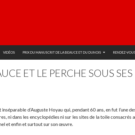
VIDÉOS
PRIX DU MANUSCRIT DE LA BEAUCE ET DU DUNOIS
RENDEZ-VOUS
AUCE ET LE PERCHE SOUS SE
 inséparable d’Auguste Hoyau qui, pendant 60 ans, en fut l’une des 
es, ni dans les encyclopédies ni sur les sites de la toile consacrés 
nel et enfin et surtout sur son œuvre.