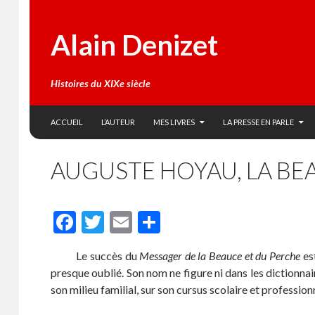
Alain Denizet
Histoires du XIXe siècle
SKIP TO CONTENT
Search
ACCUEIL
L’AUTEUR
MES LIVRES
LA PRESSE EN PARLE
AUGUSTE HOYAU, LA BE
F
T
E
P
ac
w
m
ar
Le succès du
Messager de la Beauce et du Perche
est
e
itt
ai
ta
presque oublié. Son nom ne figure ni dans les dictionnair
b
er
l
g
son milieu familial, sur son cursus scolaire et profession
o
er