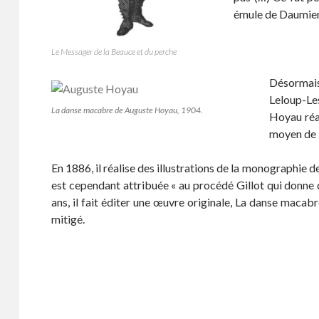
émule de Daumier,
Le Messager de la Beauce et du perche
Désormais,
Leloup-Les
La danse macabre de Auguste Hoyau, 1904.
Hoyau réal
moyen de l
En 1886, il réalise des illustrations de la monographie de 
est cependant attribuée « au procédé Gillot qui donne de
ans, il fait éditer une œuvre originale, La danse macabr
mitigé.