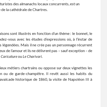
aturistes des almanachs locaux concurrents, est un
 de la cathédrale de Chartres.
isons sont illustrés en fonction d’un thème : le bonnet, le
ndez-vous avec les études d’expressions où, à l’instar de
s légendées. Mais il ne crée pas un personnage récurrent
x de l’amour et ils ne délivrent pas – sauf exception – de
 Caricature
ou
Le Charivari
.
eux métiers chartrains ou oppose sur deux vignettes les
on ou de garde-champêtre. Il revêt aussi les habits du
cavalcade historique de 1860, la visite de Napoléon III à