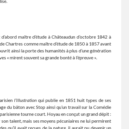
ise.
est d’abord maître d’étude à Châteaudun d’octobre 1842 à
ollège de Chartres comme maître d’étude de 1850 à 1857 avant
ouvrit ainsi la porte des humanités à plus d’une génération
èves « mirent souvent sa grande bonté à l’épreuve ».
arisien
l’Illustration
qui publie en 1851 huit types de ses
age du bâton avec Stop ainsi qu’un travail sur la Comédie
 parisienne tourne court. Hoyau en conçut un grand dépit :
er son talent, mais ses moyens pécuniaires ne lui permirent
s qu’il avait reçues de la nature, il aurait pu devenir un