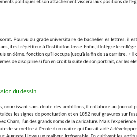
ments politiques et son attachement viscéral aux positions de l’Égl
sorat. Pourvu du grade universitaire de bachelier ès lettres, il 
 ans, il est répétiteur à l’institution Josse. Enfin, il intègre le c
en 6ème, fonction qu’il occupa jusqu’à la fin de sa carrière . « Il 
s de discipline si l’on en croit la suite de son portrait, car les él
ssion du dessin
urrissant sans doute des ambitions, il collabore au journal p
tulées les signes de ponctuation et en 1852 neuf gravures sur l’us
vec Cham, l’un des grands noms de la caricature. Mais l’expérience
oute de se mettre à l’école d’un maître qui l’aurait aidé à développ
ur Auguste Hoyau un malheur irréparable. En cultivant les aptitude