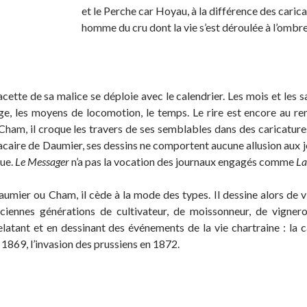
et le Perche car Hoyau, à la différence des caric
homme du cru dont la vie s’est déroulée à l’ombre
ette de sa malice se déploie avec le calendrier. Les mois et les sa
irage, les moyens de locomotion, le temps. Le rire est encore au re
ham, il croque les travers de ses semblables dans des caricature
caire de Daumier, ses dessins ne comportent aucune allusion aux jeu
que.
Le Messager
n’a pas la vocation des journaux engagés comme
La
ier ou Cham, il cède à la mode des types. Il dessine alors de vi
nciennes générations de cultivateur, de moissonneur, de vigner
relatant et en dessinant des événements de la vie chartraine : la 
1869, l’invasion des prussiens en 1872.