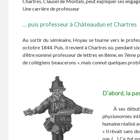
Chartres, Clausel de Montals, peut expliquer ses engage
Une carrière de professeur
… puis professeur à Châteaudun et Chartres
Au sortir du séminaire, Hoyau se tourne vers le profes
octobre 1844. Puis, il revient à Chartres où, pendant six
d’être nommé professeur de lettres en 8ème, en 7ème puis 
de collégiens beaucerons », mais connut quelques problème
D’abord, la pa
À ses débuts, no
physionomies inti
humaine réalisé a
« Il rêvait sans d
pas (…) Ce fut po