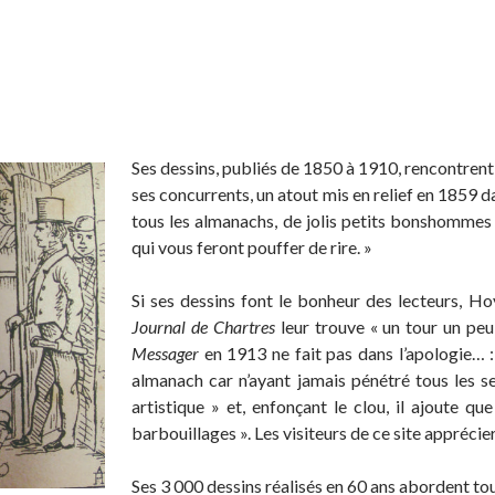
Ses dessins, publiés de 1850 à 1910, rencontren
ses concurrents, un atout mis en relief en 1859 da
tous les almanachs, de jolis petits bonshommes d
qui vous feront pouffer de rire. »
Si ses dessins font le bonheur des lecteurs, H
Journal de Chartres
leur trouve « un tour un peu 
Messager
en 1913 ne fait pas dans l’apologie… : 
almanach car n’ayant jamais pénétré tous les s
artistique » et, enfonçant le clou, il ajoute q
barbouillages ». Les visiteurs de ce site appréc
Ses 3 000 dessins réalisés en 60 ans abordent to