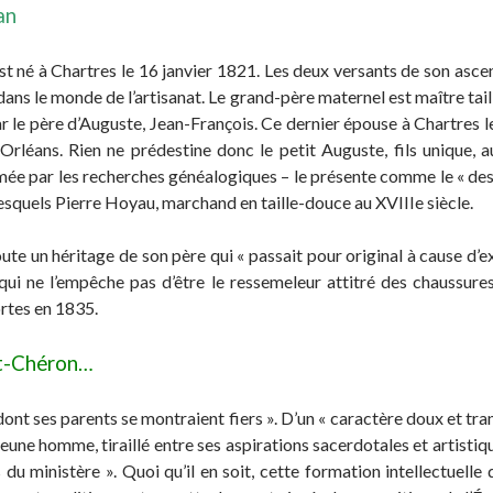
an
à Chartres le 16 janvier 1821. Les deux versants de son ascend
dans le monde de l’artisanat. Le grand-père maternel est maître tail
r le père d’Auguste, Jean-François. Ce dernier épouse à Chartres le
éans. Rien ne prédestine donc le petit Auguste, fils unique, au 
ée par les recherches généalogiques – le présente comme le « des
lesquels Pierre Hoyau, marchand en taille-douce au XVIIIe siècle.
oute un héritage de son père qui « passait pour original à cause d’ex
qui ne l’empêche pas d’être le ressemeleur attitré des chaussure
ortes en 1835.
nt-Chéron…
 ses parents se montraient fiers ». D’un « caractère doux et tranqu
 jeune homme, tiraillé entre ses aspirations sacerdotales et artisti
 du ministère ». Quoi qu’il en soit, cette formation intellectuelle