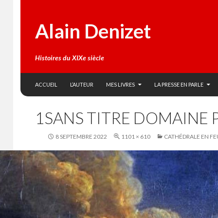
Alain Denizet
Histoires du XIXe siècle
SKIP TO CONTENT
Search
ACCUEIL
L’AUTEUR
MES LIVRES
LA PRESSE EN PARLE
1SANS TITRE DOMAINE P
8 SEPTEMBRE 2022
1101 × 610
CATHÉDRALE EN FE