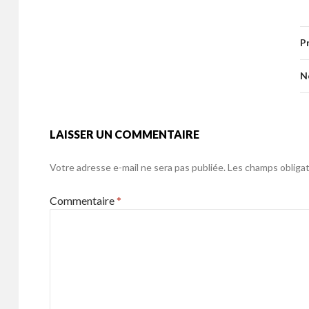
e
itt
ai
ta
o
er
b
er
l
g
o
P
o
er
k
o
N
k
LAISSER UN COMMENTAIRE
Votre adresse e-mail ne sera pas publiée.
Les champs obligat
Commentaire
*