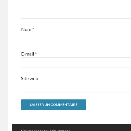
Nom
*
E-mail
*
Site web
Siteweb créé par Robin Dumenil