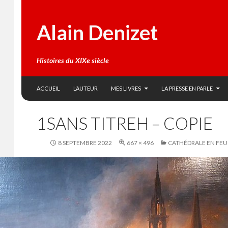
Alain Denizet
Histoires du XIXe siècle
SKIP TO CONTENT
Search
ACCUEIL
L’AUTEUR
MES LIVRES
LA PRESSE EN PARLE
1SANS TITREH – COPIE
8 SEPTEMBRE 2022
667 × 496
CATHÉDRALE EN FEU