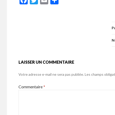
F
T
E
P
e
itt
ai
ta
ac
w
m
ar
b
er
l
g
e
itt
ai
ta
o
er
b
er
l
g
o
P
o
er
k
o
N
k
LAISSER UN COMMENTAIRE
Votre adresse e-mail ne sera pas publiée.
Les champs obligat
Commentaire
*