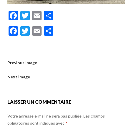
F
T
E
P
ac
w
m
ar
F
T
E
P
e
itt
ai
ta
ac
w
m
ar
b
er
l
g
e
itt
ai
ta
o
er
b
er
l
g
o
Previous Image
o
er
k
o
Next Image
k
LAISSER UN COMMENTAIRE
Votre adresse e-mail ne sera pas publiée.
Les champs
obligatoires sont indiqués avec
*