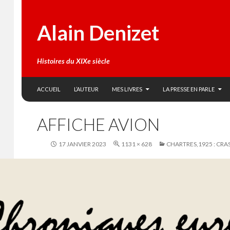
Alain Denizet
Histoires du XIXe siècle
SKIP TO CONTENT
Search
ACCUEIL
L’AUTEUR
MES LIVRES
LA PRESSE EN PARLE
AFFICHE AVION
17 JANVIER 2023
1131 × 628
CHARTRES,1925 : CRA