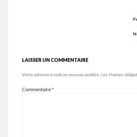
e
itt
ai
ta
o
er
b
er
l
g
o
P
o
er
k
o
N
k
LAISSER UN COMMENTAIRE
Votre adresse e-mail ne sera pas publiée.
Les champs obligat
Commentaire
*