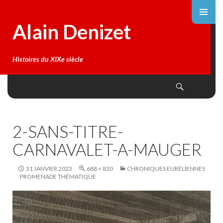
Alain Denizet
Histoires du XIXe siècle
Search
SKIP
TO
CONTENT
2-SANS-TITRE-
CARNAVALET-A-MAUGER
31 JANVIER 2023
688 × 830
CHRONIQUES EURÉLIENNES
: PROMENADE THÉMATIQUE