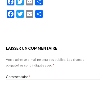
F
T
E
P
ac
w
m
ar
F
T
E
P
e
itt
ai
ta
ac
w
m
ar
b
er
l
g
e
itt
ai
ta
o
er
b
er
l
g
o
o
er
k
LAISSER UN COMMENTAIRE
o
k
Votre adresse e-mail ne sera pas publiée.
Les champs
obligatoires sont indiqués avec
*
Commentaire
*