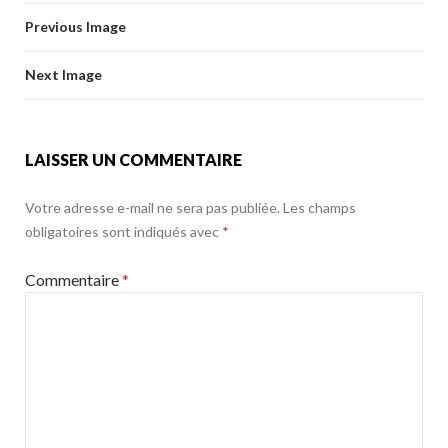
b
er
l
g
o
Previous Image
o
er
k
o
Next Image
k
LAISSER UN COMMENTAIRE
Votre adresse e-mail ne sera pas publiée.
Les champs
obligatoires sont indiqués avec
*
Commentaire
*