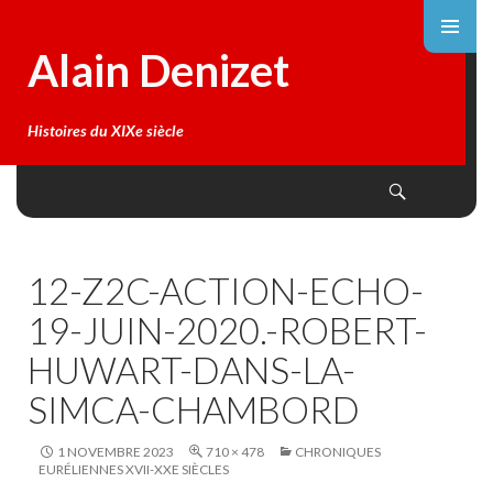
Alain Denizet
Histoires du XIXe siècle
Search
SKIP
TO
CONTENT
12-Z2C-ACTION-ECHO-
19-JUIN-2020.-ROBERT-
HUWART-DANS-LA-
SIMCA-CHAMBORD
1 NOVEMBRE 2023
710 × 478
CHRONIQUES
EURÉLIENNES XVII-XXE SIÈCLES