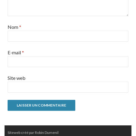
Nom
*
E-mail
*
Site web
Siteweb créé par Robin Dumenil