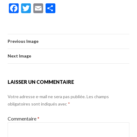
ac
w
m
ar
F
T
E
P
e
itt
ai
ta
ac
w
m
ar
b
er
l
g
e
itt
ai
ta
o
er
b
er
l
g
o
Previous Image
o
er
k
o
Next Image
k
LAISSER UN COMMENTAIRE
Votre adresse e-mail ne sera pas publiée.
Les champs
obligatoires sont indiqués avec
*
Commentaire
*