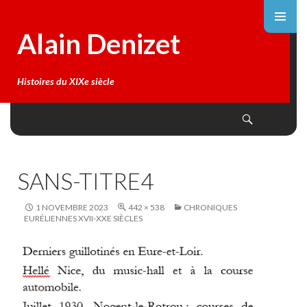
Alain Denizet
Histoires du XIXe siècle
Search
SKIP
TO
CONTENT
SANS-TITRE4
1 NOVEMBRE 2023
442 × 538
CHRONIQUES
EURÉLIENNES XVII-XXE SIÈCLES