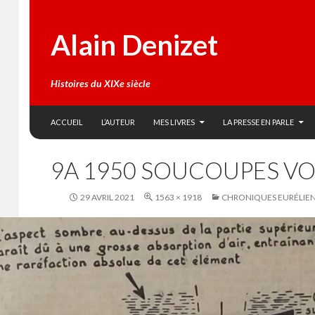
Alain Denizet
Histoires du XIXe siècle
SKIP TO CONTENT
Search
ACCUEIL
L’AUTEUR
MES LIVRES
LA PRESSE EN PARLE
9A 1950 SOUCOUPES V
29 AVRIL 2021
1563 × 1918
CHRONIQUES EURÉLIE