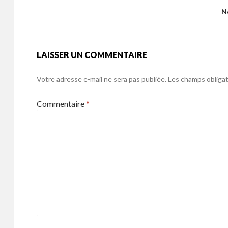
k
o
N
k
LAISSER UN COMMENTAIRE
Votre adresse e-mail ne sera pas publiée.
Les champs obligat
Commentaire
*