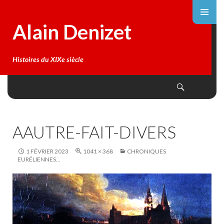
Alain Denizet
Histoires du XIXe siècle
Search
SKIP
TO
CONTENT
AAUTRE-FAIT-DIVERS
1 FÉVRIER 2023
1041 × 368
CHRONIQUES
EURÉLIENNES…