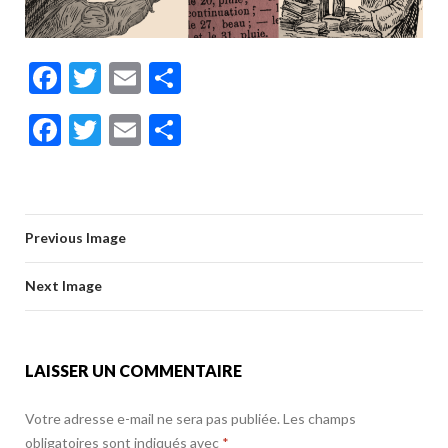
F
T
E
P
ac
w
m
ar
F
T
E
P
e
itt
ai
ta
ac
w
m
ar
b
er
l
g
e
itt
ai
ta
o
er
b
er
l
g
o
Previous Image
o
er
k
o
Next Image
k
LAISSER UN COMMENTAIRE
Votre adresse e-mail ne sera pas publiée.
Les champs
obligatoires sont indiqués avec
*