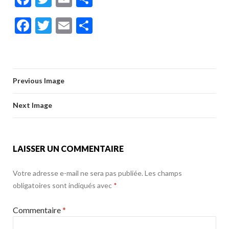
ac
w
m
ar
F
T
E
P
e
itt
ai
ta
ac
w
m
ar
b
er
l
g
e
itt
ai
ta
o
er
b
er
l
g
o
Previous Image
o
er
k
o
Next Image
k
LAISSER UN COMMENTAIRE
Votre adresse e-mail ne sera pas publiée.
Les champs
obligatoires sont indiqués avec
*
Commentaire
*