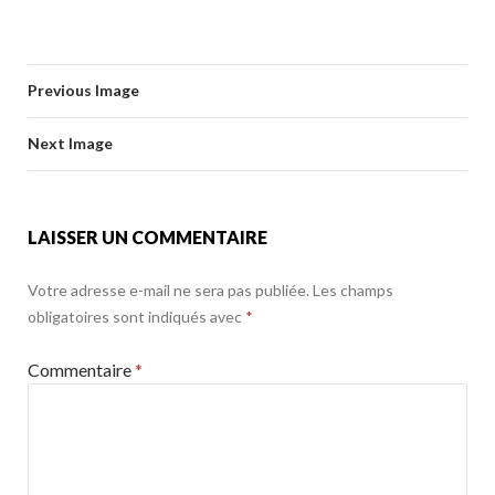
ac
w
m
ar
b
er
l
g
o
e
itt
ai
ta
o
er
k
b
er
l
g
o
Previous Image
o
er
k
o
Next Image
k
LAISSER UN COMMENTAIRE
Votre adresse e-mail ne sera pas publiée.
Les champs
obligatoires sont indiqués avec
*
Commentaire
*