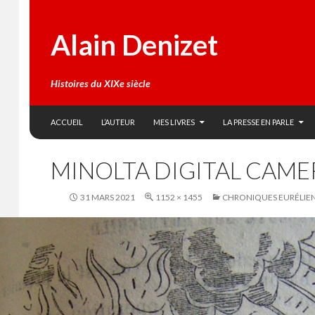
Alain Denizet
Histoires du XIXe siècle
SKIP TO CONTENT
Search
ACCUEIL
L’AUTEUR
MES LIVRES
LA PRESSE EN PARLE
MINOLTA DIGITAL CAME
31 MARS 2021
1152 × 1455
CHRONIQUES EURÉLIE