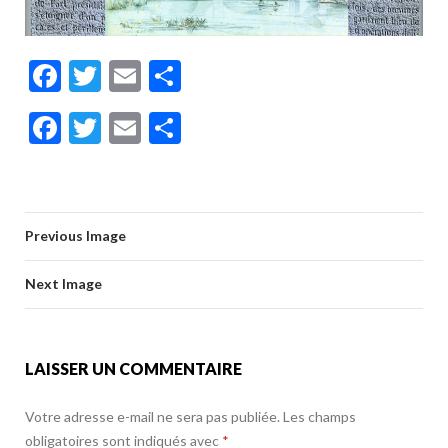
F
T
E
P
ac
w
m
ar
F
T
E
P
e
itt
ai
ta
ac
w
m
ar
b
er
l
g
e
itt
ai
ta
o
er
b
er
l
g
o
Previous Image
o
er
k
o
Next Image
k
LAISSER UN COMMENTAIRE
Votre adresse e-mail ne sera pas publiée.
Les champs
obligatoires sont indiqués avec
*