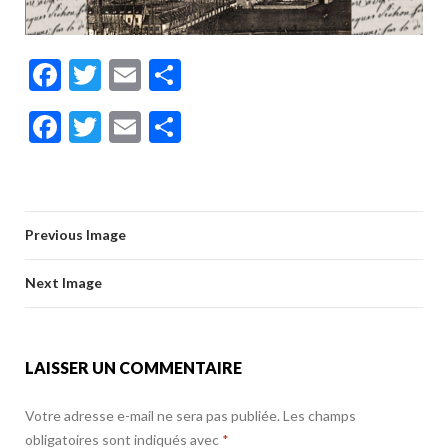
F
T
E
P
ac
w
m
ar
F
T
E
P
e
itt
ai
ta
ac
w
m
ar
b
er
l
g
e
itt
ai
ta
o
er
b
er
l
g
o
Previous Image
o
er
k
o
Next Image
k
LAISSER UN COMMENTAIRE
Votre adresse e-mail ne sera pas publiée.
Les champs
obligatoires sont indiqués avec
*