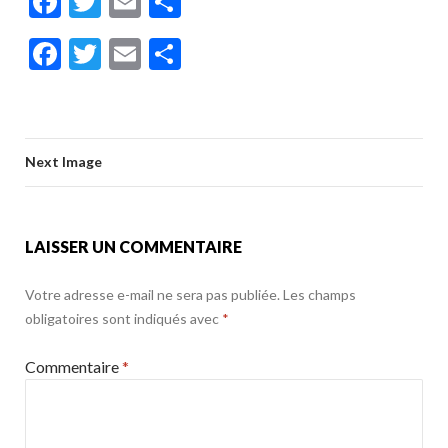
F
T
E
P
ac
w
m
ar
F
T
E
P
e
itt
ai
ta
ac
w
m
ar
b
er
l
g
e
itt
ai
ta
o
er
b
er
l
g
o
Next Image
o
er
k
o
k
LAISSER UN COMMENTAIRE
Votre adresse e-mail ne sera pas publiée.
Les champs
obligatoires sont indiqués avec
*
Commentaire
*