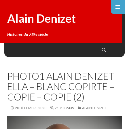
Alain Denizet
Histoires du XIXe siècle
Search
SKIP
TO
CONTENT
PHOTO1 ALAIN DENIZET
ELLA – BLANC COPIRTE –
COPIE – COPIE (2)
20 DÉCEMBRE 2020
2131 × 2435
ALAIN DENIZET