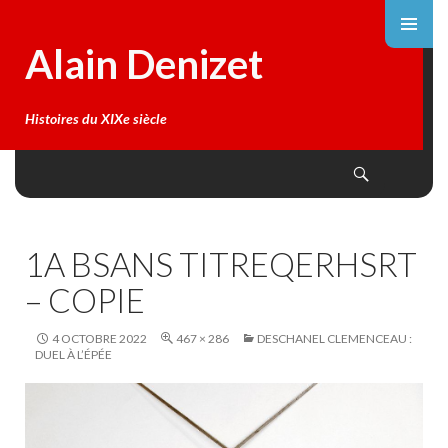
Alain Denizet
Histoires du XIXe siècle
Search
SKIP
TO
CONTENT
1A BSANS TITREQERHSRT
– COPIE
4 OCTOBRE 2022
467 × 286
DESCHANEL CLEMENCEAU :
DUEL À L’ÉPÉE